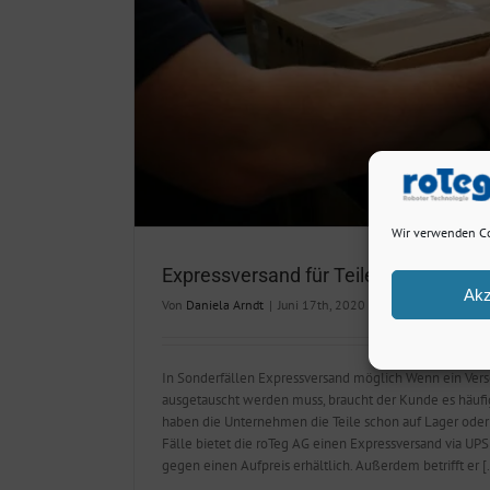
Wir verwenden Co
Expressversand für Teile
Akz
Von
Daniela Arndt
|
Juni 17th, 2020
|
News
In Sonderfällen Expressversand möglich Wenn ein Vers
ausgetauscht werden muss, braucht der Kunde es häufi
haben die Unternehmen die Teile schon auf Lager oder f
Fälle bietet die roTeg AG einen Expressversand via UPS
gegen einen Aufpreis erhältlich. Außerdem betrifft er [.