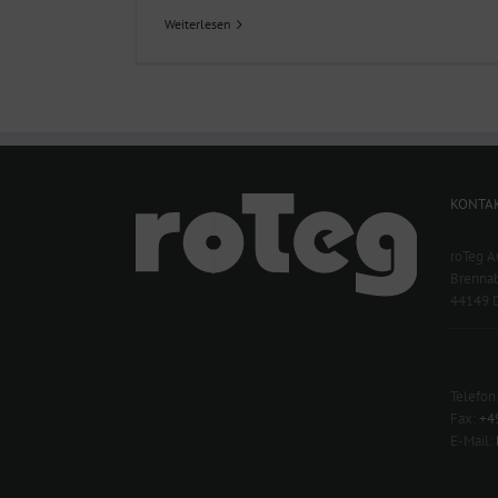
Weiterlesen
KONTA
roTeg A
Brennab
44149 
Telefon
Fax:
+4
E-Mail: