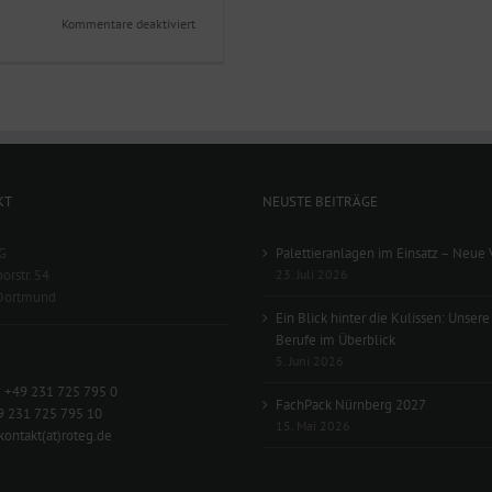
für
Kommentare deaktiviert
Expressversand
für
Teile
KT
NEUSTE BEITRÄGE
G
Palettieranlagen im Einsatz – Neue 
orstr. 54
23. Juli 2026
Dortmund
Ein Blick hinter die Kulissen: Unsere
Berufe im Überblick
5. Juni 2026
:
+49 231 725 795 0
FachPack Nürnberg 2027
9 231 725 795 10
15. Mai 2026
kontakt(at)roteg.de