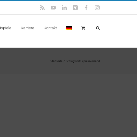
Rss
YouTube
LinkedIn
Xing
Facebook
Instagram
spiele
Karriere
Kontakt
Startseite
Schlagwort:
Expressversand