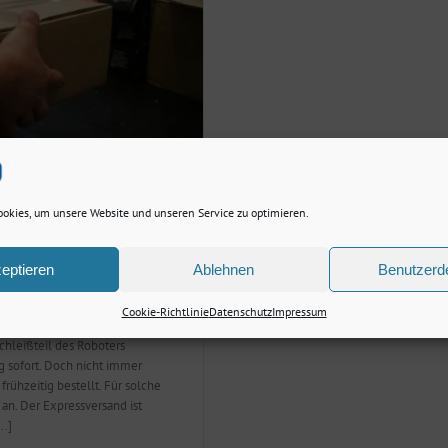
okies, um unsere Website und unseren Service zu optimieren.
eptieren
Ablehnen
Benutzerde
Cookie-Richtlinie
Datenschutz
Impressum
chleißteil des Roboters
g sofort. Doch nicht immer
rühzeitig bestellt. Für solche
 an. Der Expressversand ist
..]