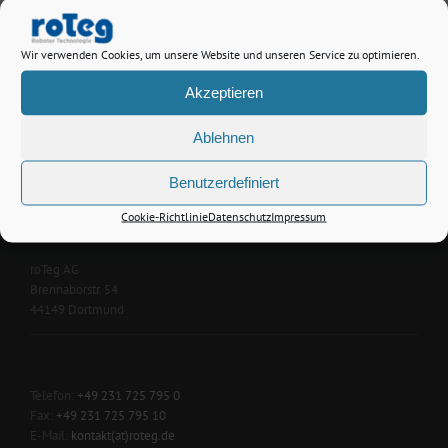
Wir verwenden Cookies, um unsere Website und unseren Service zu optimieren.
Akzeptieren
Ablehnen
Benutzerdefiniert
Cookie-Richtlinie
Datenschutz
Impressum
KONTAKT
roTeg AG
Brennaborstr. 54
44149 Dortmund
Telefon:
+49 231 725 795 0
Fax:
+49 231 725 795 10
E-Mail:
kontakt(at)roteg.de