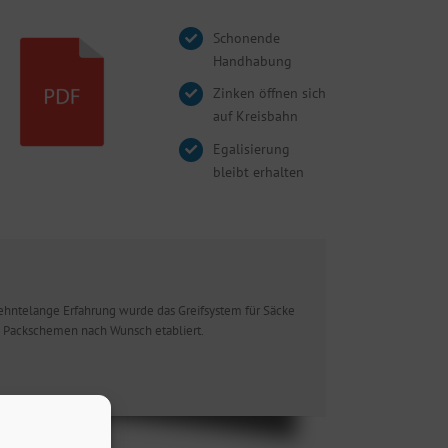
Schonende
Handhabung
Zinken öffnen sich
auf Kreisbahn
Egalisierung
bleibt erhalten
ehntelange Erfahrung wurde das Greifsystem für Säcke
n Packschemen nach Wunsch etabliert.