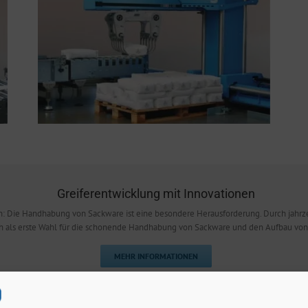
Greiferentwicklung mit Innovationen
: Die Handhabung von Sackware ist eine besondere Herausforderung. Durch jahrz
ch als erste Wahl für die schonende Handhabung von Sackware und den Aufbau vo
MEHR INFORMATIONEN