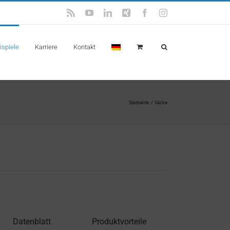
Rss
YouTube
LinkedIn
Xing
Facebook
Instagram
spiele
Karriere
Kontakt
Startseite
Säcke
Datenblatt
Produktvorteile