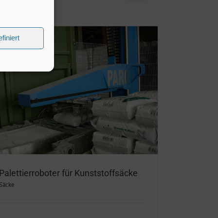
finiert
Palettierroboter für Kunststoffsäcke
Säcke