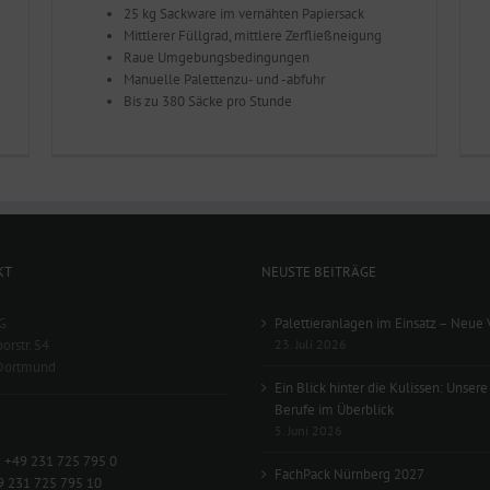
25 kg Sackware im vernähten Papiersack
Mittlerer Füllgrad, mittlere Zerfließneigung
Raue Umgebungsbedingungen
Manuelle Palettenzu- und -abfuhr
Bis zu 380 Säcke pro Stunde
KT
NEUSTE BEITRÄGE
G
Palettieranlagen im Einsatz – Neue 
orstr. 54
23. Juli 2026
Dortmund
Ein Blick hinter die Kulissen: Unsere
Berufe im Überblick
5. Juni 2026
:
+49 231 725 795 0
FachPack Nürnberg 2027
9 231 725 795 10