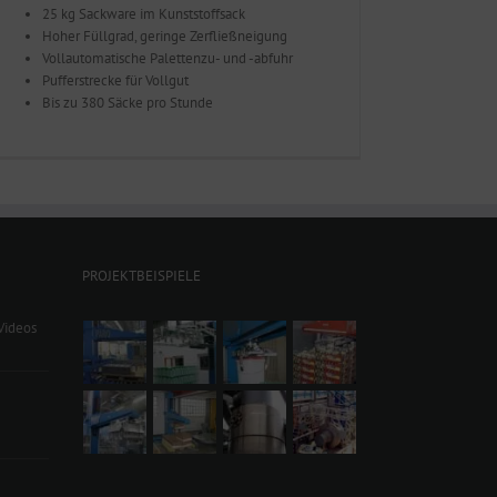
25 kg Sackware im Kunststoffsack
Hoher Füllgrad, geringe Zerfließneigung
Vollautomatische Palettenzu- und -abfuhr
Pufferstrecke für Vollgut
Bis zu 380 Säcke pro Stunde
PROJEKTBEISPIELE
Videos