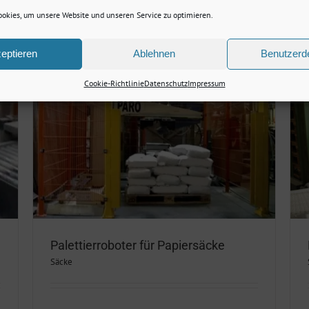
okies, um unsere Website und unseren Service zu optimieren.
eptieren
Ablehnen
Benutzerde
Cookie-Richtlinie
Datenschutz
Impressum
Palettierroboter für Kunststoffsäcke
Säcke
Palettierroboter für Papiersäcke
Säcke