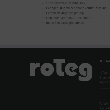
18 kg Sackware im Ventilsack
Geringer Füllgrad, sehr hohe Zerfließneigung
Extrem staubige Umgebung
Manuelle Palettenzu- und -abfuhr
Bis zu 380 Säcke pro Stunde
KONTA
roTeg A
Brennab
44149 
Telefon
Fax:
+4