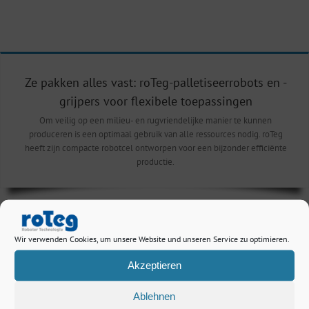
Ze pakken alles vast: roTeg-palletiseerrobots en -
grijpers voor flexibele toepassingen
Om veilig op een milieu- en rugvriendelijke manier te kunnen
produceren is een optimaal gebruik van alle ressources nodig. roTeg
heeft zijn compacte robotcel ontworpen voor een bijzonder efficiënte
productie.
Wir verwenden Cookies, um unsere Website und unseren Service zu optimieren.
Ruimtesparend en flexibel:
Akzeptieren
Robuust en eenvoudig geconstrueerd, kunnen de ont- en palletiseerrobots zelfs
worden gebruikt in producties met zeer lage plafondhoogtes en beperkte ruimte.
Ablehnen
Zelfs verschillende palletiseerhoogtes kunnen zonder problemen worden