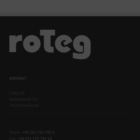
KONTAKT
roTeg AG
Brennaborstr. 54
44149 Dortmund
Phone:
+49 231 725 795 0
Fax:
+49 231 725 795 10