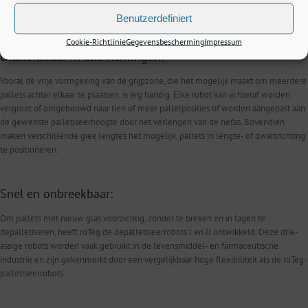
gerealiseerd.
Benutzerdefiniert
Cookie-Richtlinie
Gegevensbescherming
Impressum
Uitbreidbaar in alle richtingen:
Vooral de vrije vormgeving van de grijpzone, die het mogelijk maakt om meerdere
pallets achter elkaar te plaatsen, is erg handig. Elke robot kan achteraf worden
vergroot of omgebouwd naar tien of meer palletposities of worden aangepast aan
de gewenste palletiseerhoogte door het verlengen van de hefas. Bovendien
maken verschillende giek lengtes het mogelijk, pallets in lengte- of dwarsrichting
te positioneren.
Snel en onbreekbaar:
Om pallets met nieuw glas voorzichtig, zonder te breken en in lagen te
depalletiseren, heeft roTeg de depalletiseerrobots I en II ontwikkeld. Deze drie-
assige robots worden vaak gebruikt in de levensmiddel- en farmaceutische
industrie en zijn gekenmerkt door een vergelijkbaar hoge flexibiliteit als de roTeg-
palletiseerrobots.